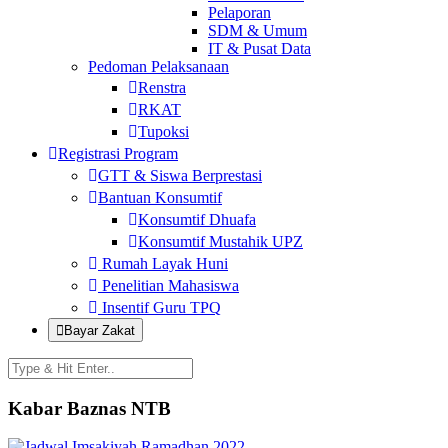
Pelaporan
SDM & Umum
IT & Pusat Data
Pedoman Pelaksanaan
Renstra
RKAT
Tupoksi
Registrasi Program
GTT & Siswa Berprestasi
Bantuan Konsumtif
Konsumtif Dhuafa
Konsumtif Mustahik UPZ
Rumah Layak Huni
Penelitian Mahasiswa
Insentif Guru TPQ
Bayar Zakat
Kabar Baznas NTB