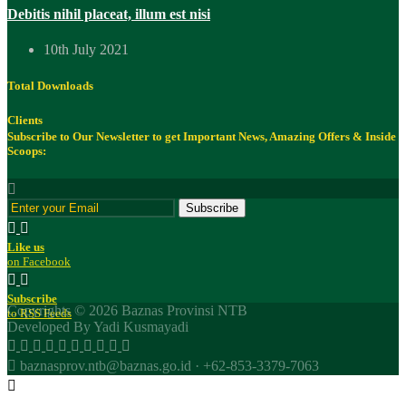
Debitis nihil placeat, illum est nisi
10th July 2021
Total Downloads
Clients
Subscribe
to Our Newsletter to get Important News, Amazing Offers & Inside
Scoops:
Subscribe
Like us
on Facebook
Subscribe
Copyrights © 2026 Baznas Provinsi NTB
to RSS Feeds
Developed By Yadi Kusmayadi
baznasprov.ntb@baznas.go.id
·
+62-853-3379-7063